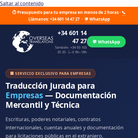
Saltar al contenido
⏱ Presupuesto para tu empresa en menos de 2 horas ·
📞
Llámanos: +34 601 14 47 27
·
💬 WhatsApp
+34 601 14
47 27
💬 WhatsApp
También: +34 93 165
35 35 · L–V 9h–18h
🏢 SERVICIO EXCLUSIVO PARA EMPRESAS
Traducción Jurada para
Empresas
— Documentación
Mercantil y Técnica
Escrituras, poderes notariales, contratos
internacionales, cuentas anuales y documentación
para licitaciones públicas en el extranjero.