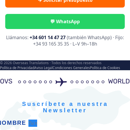
→ Solicitar presupuesto
💬 WhatsApp
Llámanos:
+34 601 14 47 27
(también WhatsApp) · Fijo:
+34 93 165 35 35 · L–V 9h–18h
© 2026 Overseas Translations · Todos los derechos reservados
Política de Privacidad
Aviso Legal
Condiciones Generales
Política de Cookies
Suscríbete a nuestra
Newsletter
NOMBRE