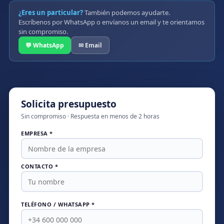
¿Eres un particular?
También podemos ayudarte.
Escríbenos por WhatsApp o envíanos un email y te orientamos
sin compromiso.
💬 WhatsApp
✉ Email
Solicita presupuesto
Sin compromiso · Respuesta en menos de 2 horas
EMPRESA *
CONTACTO *
TELÉFONO / WHATSAPP *